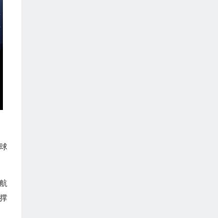
球
航
撑