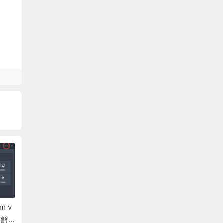
m v
搜狗输入法 v14.12.0.1
CrystalDiskMark 8.0.
破解
506 PC版去广告纯净
6中文版-专业磁盘性