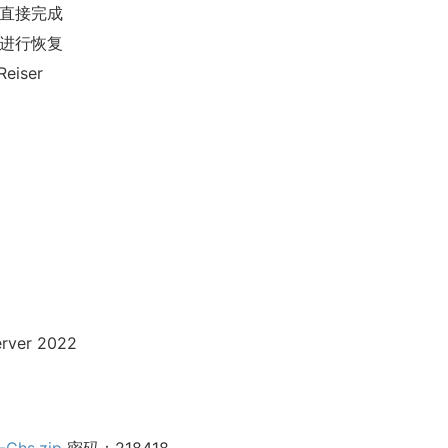
统直接完成
程进行恢复
eiser
ver 2022
-Chs.zip
密码：218418