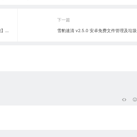
支持无水印下载
版（集成授权码
清屏幕录像软件
下一篇
梨园行戏曲TV v5.8.0.2 会员版【已解锁】支持电视+手机
雪