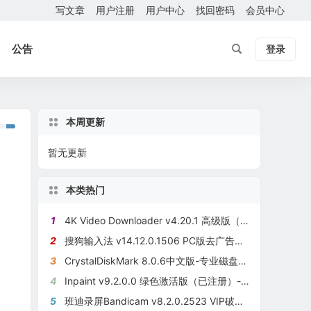
写文章
用户注册
用户中心
找回密码
会员中心
公告
登录
本周更新
暂无更新
本类热门
1
4K Video Downloader v4.20.1 高级版（已激活）-4K视频下载器
2
搜狗输入法 v14.12.0.1506 PC版去广告纯净版
3
CrystalDiskMark 8.0.6中文版-专业磁盘性能测试工具
4
Inpaint v9.2.0.0 绿色激活版（已注册）-小巧的图片去水印利器
5
班迪录屏Bandicam v8.2.0.2523 VIP破解版（集成授权码）高清屏幕录像软件