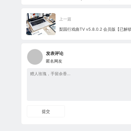
工具
e激活工具
净绿色版 – 强大的格
式转换工具
上一篇
发表评论
匿名网友
提交