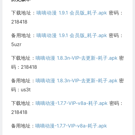
下载地址：
嘀嘀动漫 1.9.1 会员版_耗子.apk
密码：
218418
备用地址：
嘀嘀动漫 1.9.1 会员版_耗子.apk
密码：
5uzr
下载地址：
嘀嘀动漫 1.8.3n-VIP-去更新-耗子.apk
密
码：218418
备用地址：
嘀嘀动漫 1.8.3n-VIP-去更新-耗子.apk
密
码：us3t
下载地址：
嘀嘀动漫-1.7.7-VIP-v8a-耗子.apk
密码：
218418
备用地址：
嘀嘀动漫-1.7.7-VIP-v8a-耗子.apk