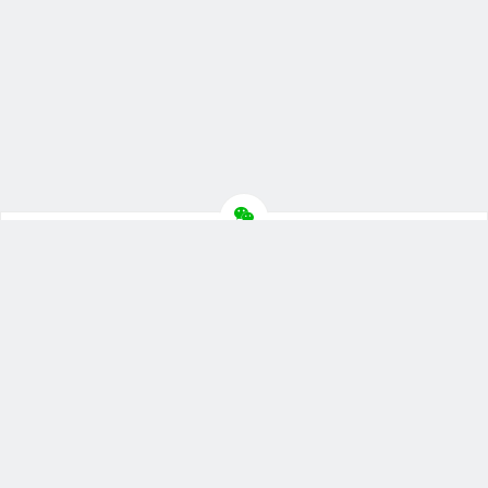
增强文本
免责声明：本站为非营利性网站。所发布的文章仅限用于学
习和研究目的，不得用于非法用途，否则，一切后果请用户
自负。本站部分内容收集于互联网，如果有侵权内容、不妥