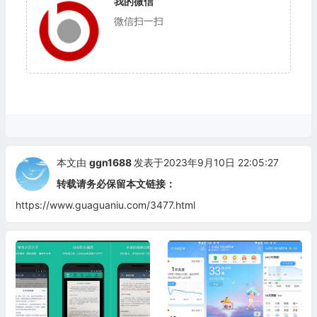
我的微信
微信扫一扫
本文由
ggn1688
发表于2023年9月10日 22:05:27
转载请务必保留本文链接：
https://www.guaguaniu.com/3477.html