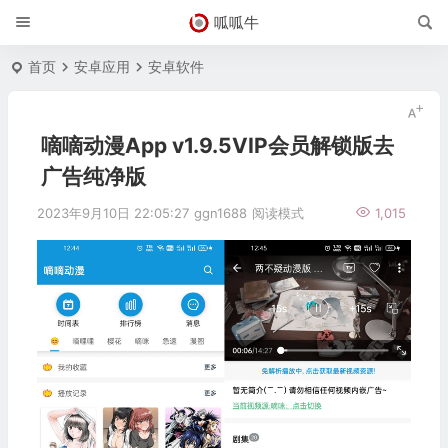
呱呱牛
首页
安卓应用
安卓软件
嘀嘀动漫App v1.9.5VIP会员解锁版去
广告纯净版
2023年9月10日 22:05:27
ggn1688
阅读模式
1,015