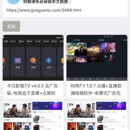
转载请务必保留本文链接：
https://www.guaguaniu.com/3499.html
影视
今日影视TV v4.5.5 去广告
特狗TV 1.0.7 点播+直播双
版-电视盒子直播+点播软
播电视软件-免费无广告无
件
登录无限制