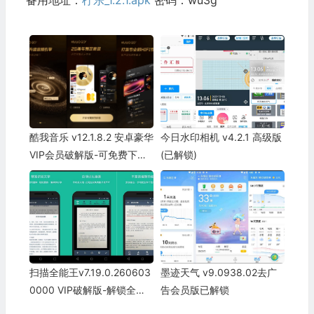
备用地址：
柠乐_1.2.1.apk
密码：wu3g
酷我音乐 v12.1.8.2 安卓豪华
今日水印相机 v4.2.1 高级版
VIP会员破解版-可免费下载
(已解锁)
高品质无损音乐
扫描全能王v7.19.0.260603
墨迹天气 v9.0938.02去广
0000 VIP破解版-解锁全部
告会员版已解锁
特权