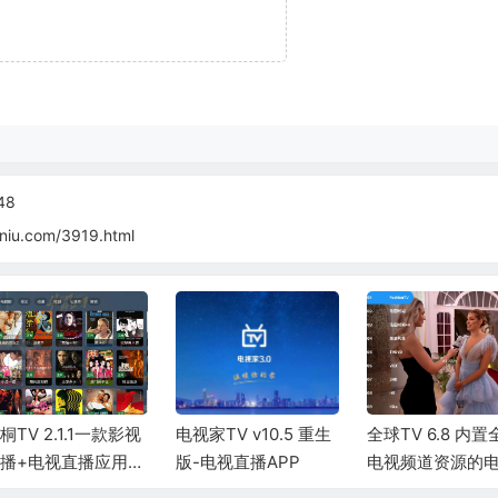
48
niu.com/3919.html
桐TV 2.1.1一款影视
电视家TV v10.5 重生
全球TV 6.8 内置
播+电视直播应用软
版-电视直播APP
电视频道资源的
直播应用