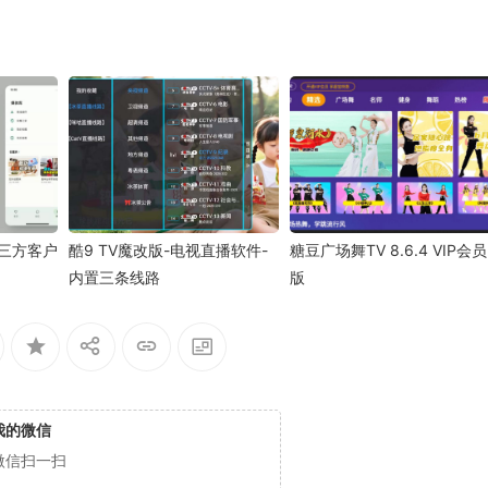
B站第三方客户
酷9 TV魔改版-电视直播软件-
糖豆广场舞TV 8.6.4 VIP会员
内置三条线路
版
我的微信
微信扫一扫