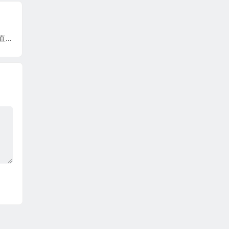
全球TV 6.8 内置全球电视频道资源的电视直播应用