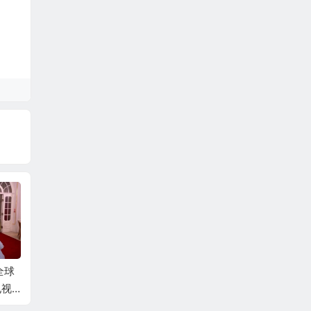
全球
星火电视海外版v1.0.5
電視家9 v9.9.9修复
小科技T
电视
0 去广告去购物台优
版-经典电视直播应用
盒子应
化版
软件