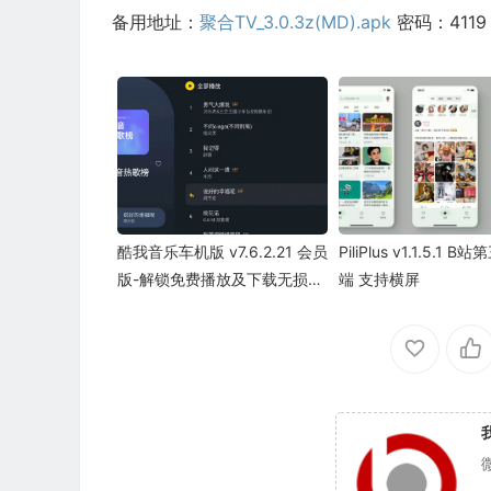
备用地址：
聚合TV_3.0.3z(MD).apk
密码：4119
酷我音乐车机版 v7.6.2.21 会员
PiliPlus v1.1.5.1 
版-解锁免费播放及下载无损音
端 支持横屏
乐歌曲