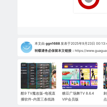
本文由
ggn1688
发表于2025年9月23日 00:13:
转载请务必保留本文链接：
https://www.guagua
1.5.1 B站第
酷9 TV魔改版-电视直
糖豆广场舞TV 8.6.4
刺
支持横屏
播软件-内置三条线路
VIP会员版
点
件