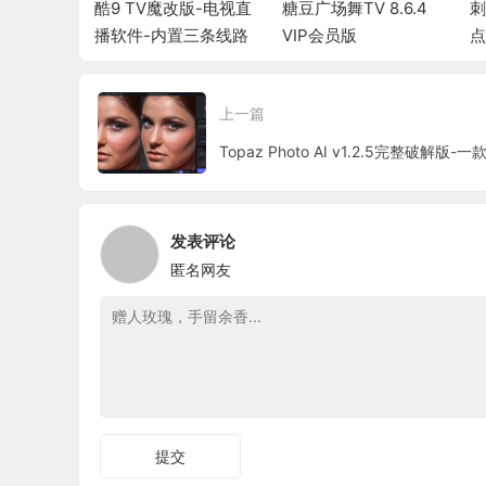
1.5.1 B站第
酷9 TV魔改版-电视直
糖豆广场舞TV 8.6.4
刺
支持横屏
播软件-内置三条线路
VIP会员版
点
件
上一篇
发表评论
匿名网友
提交