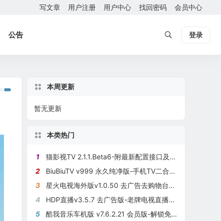
写文章
用户注册
用户中心
找回密码
会员中心
公告
登录
本周更新
暂无更新
本类热门
1
猫影视TV 2.1.1.Beta6-附最新配置接口及本地接口【6月16日更新】
2
BiuBiuTV v999 永久纯净版-手机TV二合一聚合版（更新接口）
3
星火电视海外版v1.0.50 去广告去购物台优化版
4
HDP直播v3.5.7 去广告版-老牌电视直播应用-8月8日最新修复可用
5
酷我音乐车机版 v7.6.2.21 会员版-解锁免费播放及下载无损音乐歌曲