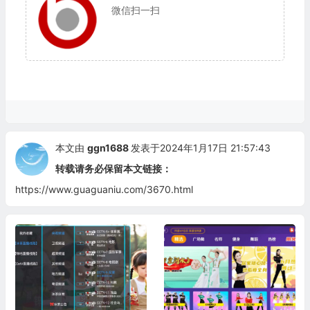
微信扫一扫
本文由
ggn1688
发表于2024年1月17日 21:57:43
转载请务必保留本文链接：
https://www.guaguaniu.com/3670.html