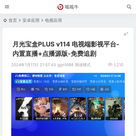
呱呱牛
首页
安卓应用
电视应用
月光宝盒PLUS v114 电视端影视平台-
内置直播+点播源版-免费追剧
2024年1月17日 21:57:43
ggn1688
阅读模式
1,210