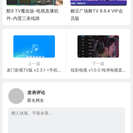
酷9 TV魔改版-电视直播软
糖豆广场舞TV 8.6.4 VIP会
件-内置三条线路
员版
上一篇
下一篇
龙门影视TV版 v2.3.1 +手机版2.9.2-电视点播+直播软件
炫彩电视 v1.0.0 纯净电视直播无广告免费观看
发表评论
匿名网友