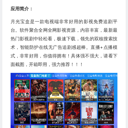
应用简介：
月光宝盒是一款电视端非常好用的影视免费追剧平
台。软件聚合全网全网影视资源，内容丰富，最新最
热门影视剧中轻松看，极速下载，领先的双核搜索技
术，智能防护在线无广告追剧感超棒。直播+点播模
式，非常好用，你值得拥有！具体强不强大，请看下
面截图，开箱即用，强力推荐！！！