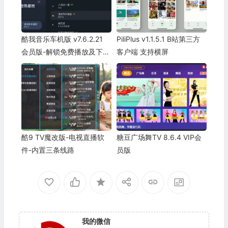
酷我音乐车机版 v7.6.2.21
PiliPlus v1.1.5.1 B站第三方
会员版-解锁免费播放及下载
客户端 支持横屏
无损音乐歌曲
酷9 TV魔改版-电视直播软
糖豆广场舞TV 8.6.4 VIP会
件-内置三条线路
员版
我的微信